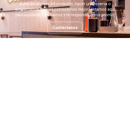
Si necesitas más información, hacer una reserva o
simplemente quieres conocernos mejor, estamos aquí
para ayudarte. Escríbenos y te responderemos pronto.
Contáctanos
Sabores auténticos, ingredientes frescos y mucha
pasión. Vive la mejor experiencia de comida italiana y
mediterranea con nosotros.
Síguenos en: